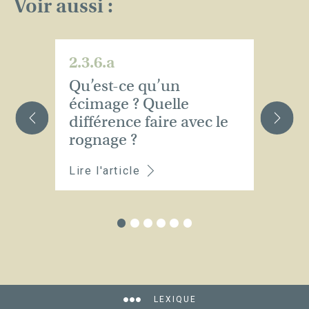
Voir aussi :
2.3.6.a
2.
Qu’est-ce qu’un
Qu
écimage ? Quelle
l
différence faire avec le
?
rognage ?
Lire l'article
Li
LEXIQUE