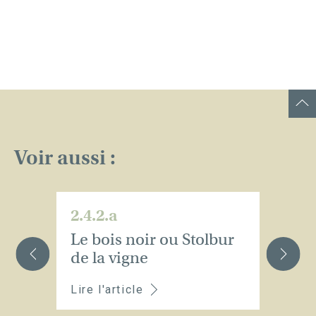
Voir aussi :
2.4.2.a
2.
Le bois noir ou Stolbur
L
de la vigne
Lire l'article
Li